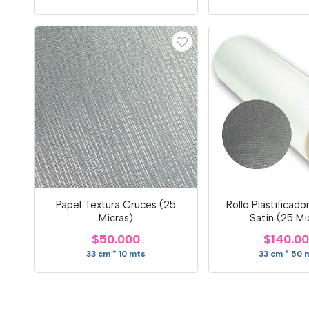
Papel Textura Cruces (25
Rollo Plastificado
Micras)
Satin (25 Mi
$50.000
$140.0
33 cm * 10 mts
33 cm * 50 