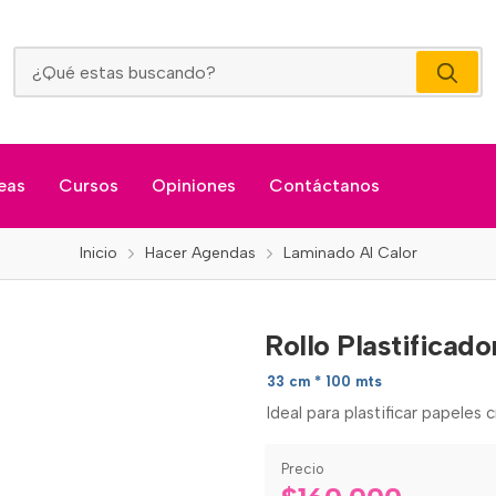
Rollo Plastificadora Textura Alambre (25 Micras)
eas
Cursos
Opiniones
Contáctanos
Inicio
Hacer Agendas
Laminado Al Calor
Rollo Plastificad
33 cm * 100 mts
Ideal para plastificar papeles
Precio