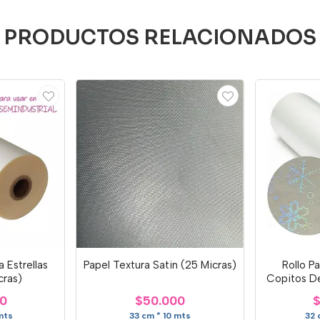
PRODUCTOS RELACIONADOS
a Estrellas
Papel Textura Satin (25 Micras)
Rollo Pa
cras)
Copitos De
00
$50.000
$
mts
33 cm * 10 mts
32 