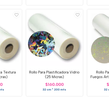
ra Textura
Rollo Para Plastificadora Vidrio
Rollo Pa
cras)
(25 Micras)
Fuegos Arti
00
$160.000
$
mts
32 cm * 200 mts
32 