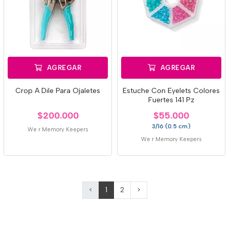
AGREGAR
AGREGAR
Crop A Dile Para Ojaletes
Estuche Con Eyelets Colores
Fuertes 141 Pz
$200.000
$55.000
3/16 (0.5 cm)
We r Memory Keepers
We r Memory Keepers
<
1
2
>