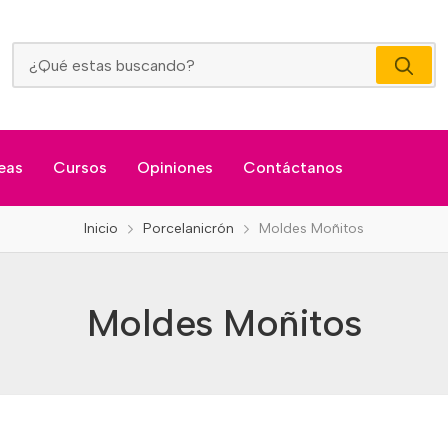
Moldes Moñitos
eas
Cursos
Opiniones
Contáctanos
Inicio
Porcelanicrón
Moldes Moñitos
Moldes Moñitos