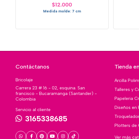
$12.000
Medida molde: 7 cm
Contáctanos
Tienda en
Bricolaje
Arcilla Poli
Carrera 23 # 16 - 02, esquina. San
Talleres y C
francisco - Bucaramanga (Santander) -
Papeleria Cr
Colombia
Diseños en 
Servicio al cliente
Troquelado
3165338685
Plotters de
Ver más ca