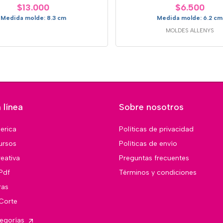
$13.000
$6.500
Medida molde: 8.3 cm
Medida molde: 6.2 cm
MOLDES ALLENYS
 línea
Sobre nosotros
merica
Políticas de privacidad
ursos
Políticas de envío
eativa
Preguntas frecuentes
Pdf
Términos y condiciones
ras
 Corte
tegorías