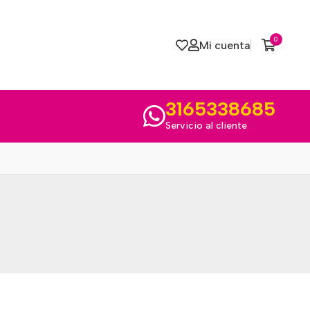
0
Mi cuenta
3165338685
Servicio al cliente