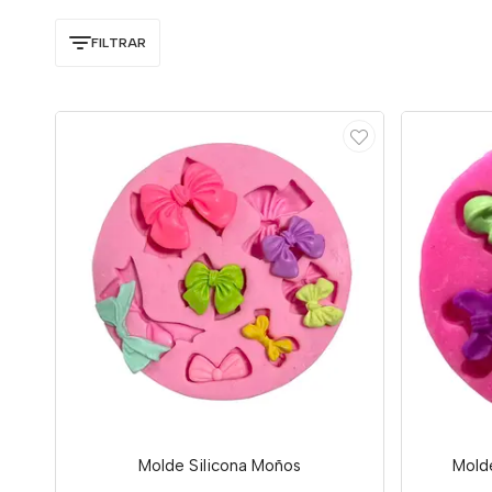
FILTRAR
Molde Silicona Moños
Molde