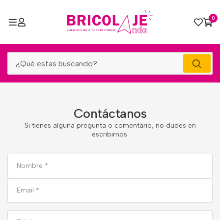
0
Contáctanos
Si tienes alguna pregunta o comentario, no dudes en
escribirnos.
Si eres
humano
ignora
este
campo