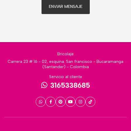
ENVIAR MENSAJE
Bricolaje
Carrera 23 # 16 - 02, esquina. San francisco - Bucaramanga
(Santander) - Colombia
Servicio al cliente
3165338685