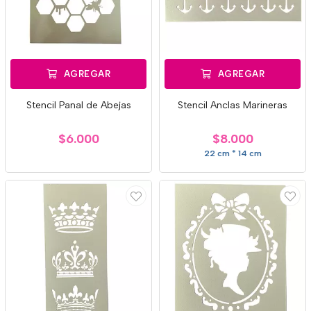
AGREGAR
AGREGAR
Stencil Panal de Abejas
Stencil Anclas Marineras
$6.000
$8.000
22 cm * 14 cm