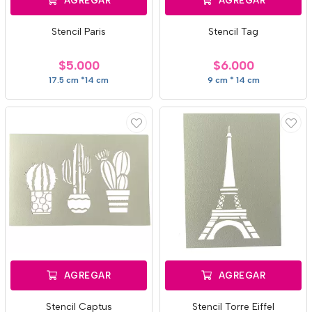
AGREGAR
AGREGAR
Stencil Paris
Stencil Tag
$5.000
$6.000
17.5 cm *14 cm
9 cm * 14 cm
AGREGAR
AGREGAR
Stencil Captus
Stencil Torre Eiffel