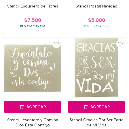
Stencil Esquinero de Flores
Stencil Postal Navidad
$7.500
$5.000
13.5 CM * 15 CM
12.8 cm * 19.3 cm
AGREGAR
AGREGAR
Stencil Levantate y Camina
Stencil Gracias Por Ser Parte
Dios Esta Contigo
de Mi Vida