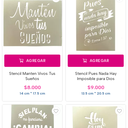
AGREGAR
AGREGAR
Stencil Manten Vivos Tus
Stencil Pues Nada Hay
Sueños
Imposible para Dios
$8.000
$9.000
14 cm * 17.5 cm
13.5 cm * 20.5 cm