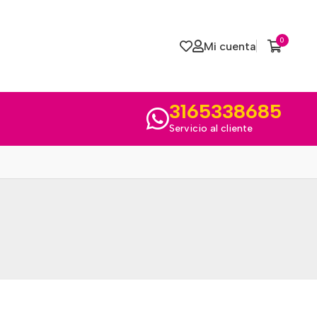
0
Mi cuenta
3165338685
Servicio al cliente