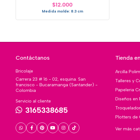
$12.000
Medida molde: 8.3 cm
Contáctanos
Tienda en
Bricolaje
Arcilla Poli
Carrera 23 # 16 - 02, esquina. San
Talleres y C
francisco - Bucaramanga (Santander) -
Papeleria Cr
Colombia
Diseños en 
Servicio al cliente
Troquelado
3165338685
Plotters de
Ver más ca