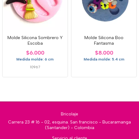
Molde Silicona Sombrero Y
Molde Silicona Boo
Escoba
Fantasma
$6.000
$8.000
Medida molde: 6 cm
Medida molde: 5.4 cm
10967
Bricolaje
Carrera 23 # 16 - 02, esquina. San francisco - Bucaramanga
(Santander) - Colombia
Servicio al cliente