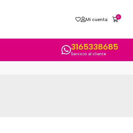
0
Mi cuenta
3165338685
Servicio al cliente