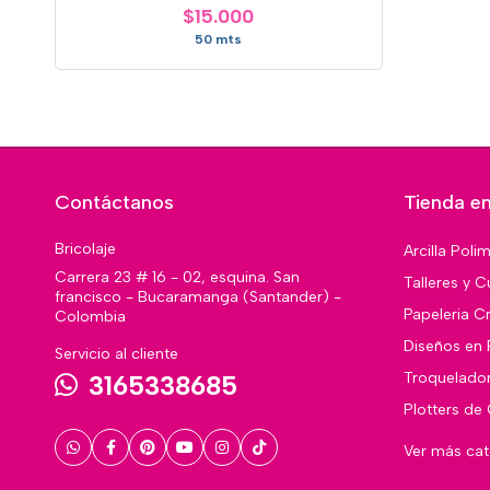
$15.000
50 mts
Contáctanos
Tienda en
Bricolaje
Arcilla Poli
Carrera 23 # 16 - 02, esquina. San
Talleres y C
francisco - Bucaramanga (Santander) -
Papeleria Cr
Colombia
Diseños en 
Servicio al cliente
Troquelado
3165338685
Plotters de
Ver más ca