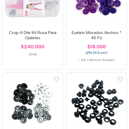
Crop A Dile Kit Rosa Para
Eyelets Morados Anchos *
Ojaletes
40 Pz
$240.000
$18.000
3/16 (0.5 cm)
2948
-
We r Memory Keepers