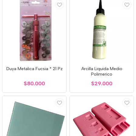
Duya Metalica Fucsia * 21 Pz
Arcilla Liquida Medio
Polimerico
$80.000
$29.000