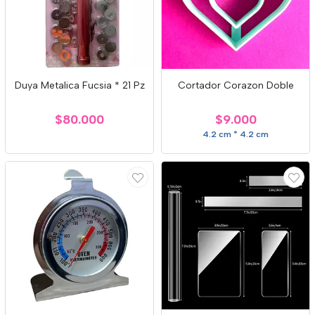
Duya Metalica Fucsia * 21 Pz
Cortador Corazon Doble
$80.000
$9.000
4.2 cm * 4.2 cm