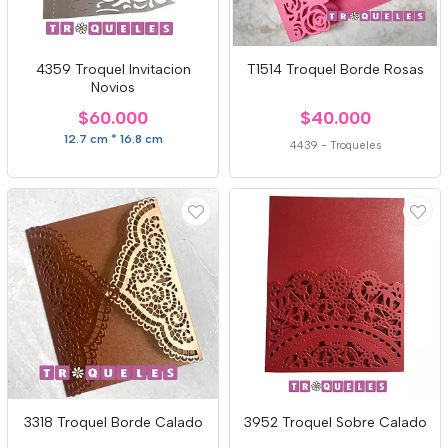
4359 Troquel Invitacion
T1514 Troquel Borde Rosas
Novios
$60.000
$40.000
12.7 cm * 16.8 cm
4439
-
Troqueles
3318 Troquel Borde Calado
3952 Troquel Sobre Calado