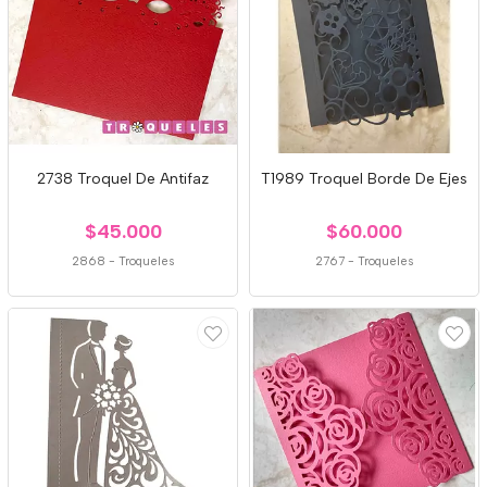
2738 Troquel De Antifaz
T1989 Troquel Borde De Ejes
$45.000
$60.000
2868
-
Troqueles
2767
-
Troqueles