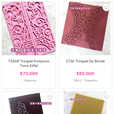
T3268 Troquel Invitacion
2736 Troquel De Borde
Torre Eiffel
$70.000
$50.000
-
Troqueles
2862
-
Troqueles