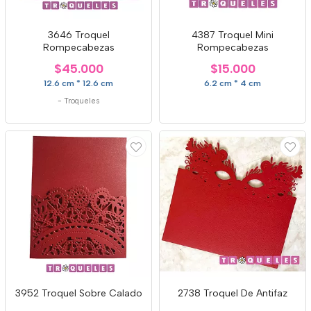
3646 Troquel
4387 Troquel Mini
Rompecabezas
Rompecabezas
$45.000
$15.000
12.6 cm * 12.6 cm
6.2 cm * 4 cm
-
Troqueles
3952 Troquel Sobre Calado
2738 Troquel De Antifaz