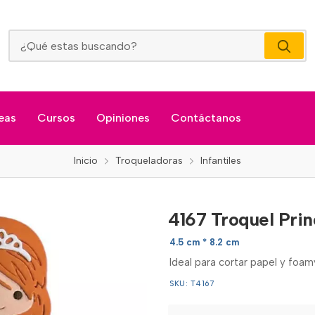
4167 Troquel Princesa Sofia
eas
Cursos
Opiniones
Contáctanos
Inicio
Troqueladoras
Infantiles
4167 Troquel Prin
4.5 cm * 8.2 cm
Ideal para cortar papel y foa
SKU: T4167