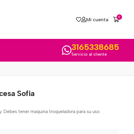
0
Mi cuenta
3165338685
Servicio al cliente
cesa Sofia
my. Debes tener maquina troqueladora para su uso.