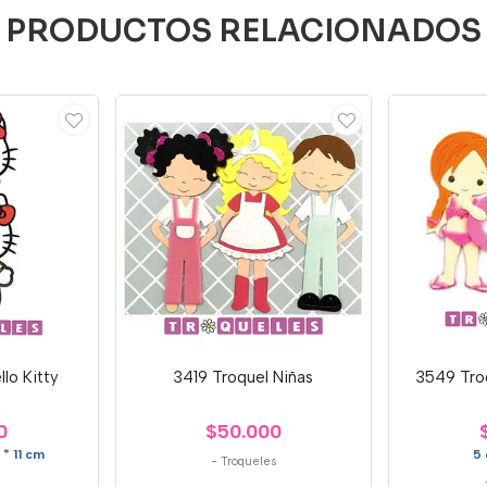
PRODUCTOS RELACIONADOS
lo Kitty
3419 Troquel Niñas
3549 Troq
0
$50.000
* 11 cm
5 
-
Troqueles