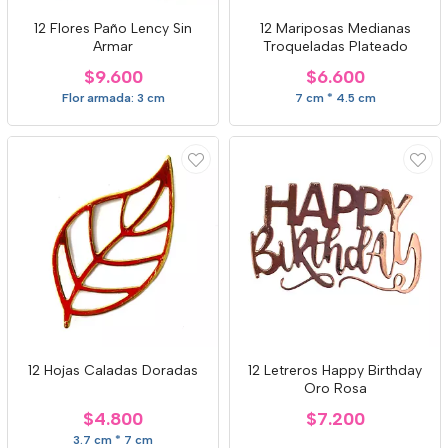
12 Flores Paño Lency Sin
12 Mariposas Medianas
Armar
Troqueladas Plateado
$9.600
$6.600
Flor armada: 3 cm
7 cm * 4.5 cm
12 Hojas Caladas Doradas
12 Letreros Happy Birthday
Oro Rosa
$4.800
$7.200
3.7 cm * 7 cm