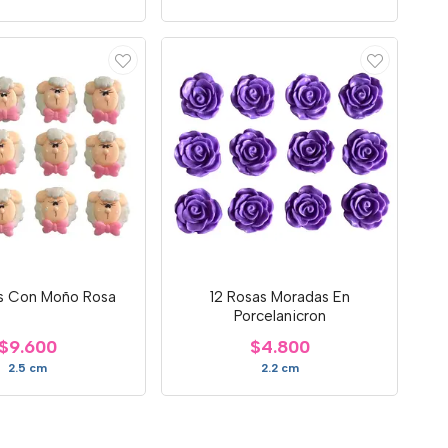
as Con Moño Rosa
12 Rosas Moradas En
Porcelanicron
$9.600
$4.800
2.5 cm
2.2 cm