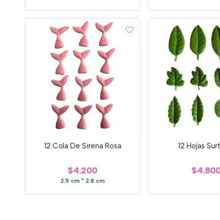
12 Cola De Sirena Rosa
12 Hojas Sur
$4.200
$4.80
2.5 cm * 2.8 cm