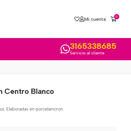
0
Mi cuenta
3165338685
Servicio al cliente
on Centro Blanco
os. Elaboradas en porcelanicron.