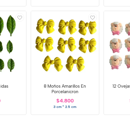
tidas
8 Moños Amarillos En
12 Ovej
Porcelanicron
0
$4.800
3 cm * 2.5 cm