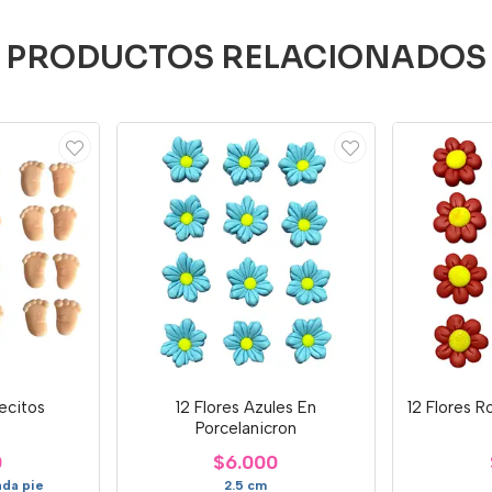
PRODUCTOS RELACIONADOS
ecitos
12 Flores Azules En
12 Flores R
Porcelanicron
0
$6.000
cada pie
2.5 cm