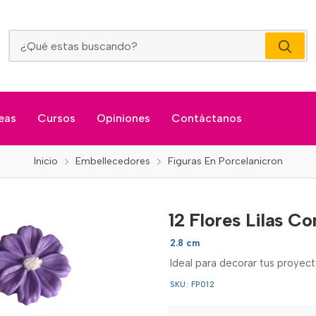
12 Flores Lilas Con Centro Blanco
eas
Cursos
Opiniones
Contáctanos
Inicio
Embellecedores
Figuras En Porcelanicron
12 Flores Lilas C
2.8 cm
Ideal para decorar tus proyect
SKU: FP012