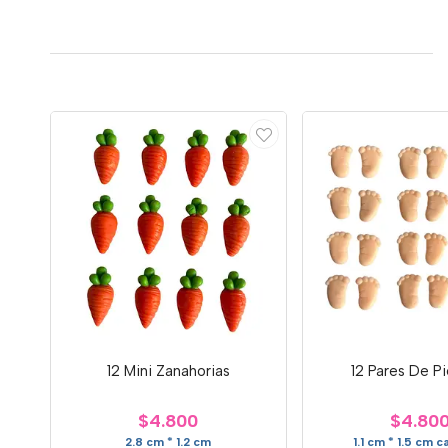
12 Mini Zanahorias
12 Pares De Pi
$4.800
$4.80
2.8 cm * 1.2 cm
1.1 cm * 1.5 cm 