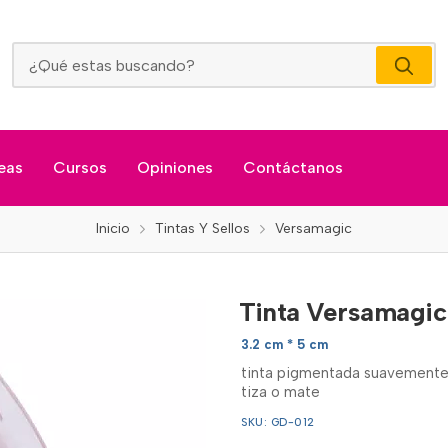
Tinta Versamagic Magia Roja
eas
Cursos
Opiniones
Contáctanos
Inicio
Tintas Y Sellos
Versamagic
Tinta Versamagic
3.2 cm * 5 cm
tinta pigmentada suavemente
tiza o mate
SKU: GD-012