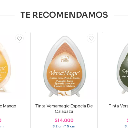
TE RECOMENDAMOS
ic Mango
Tinta Versamagic Especia De
Tinta Ve
s
Calabaza
0
$14.000
cm
3.2 cm * 5 cm
3