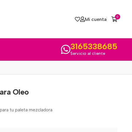
0
Mi cuenta
3165338685
Servicio al cliente
ara Oleo
 para tu paleta mezcladora