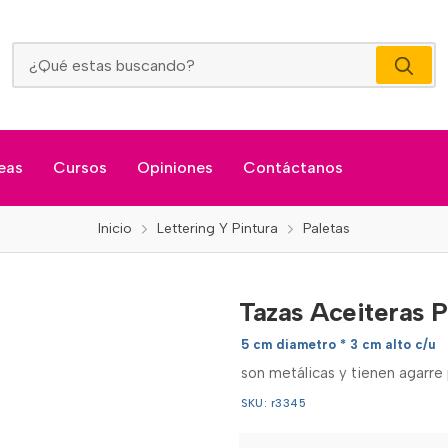
Tazas Aceiteras Para Oleo
eas
Cursos
Opiniones
Contáctanos
Inicio
Lettering Y Pintura
Paletas
Tazas Aceiteras P
5 cm diametro * 3 cm alto c/u
son metálicas y tienen agarre
SKU: r3345