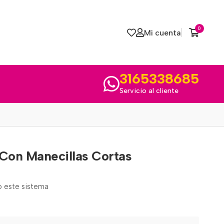
0
Mi cuenta
3165338685
Servicio al cliente
 Con Manecillas Cortas
do este sistema