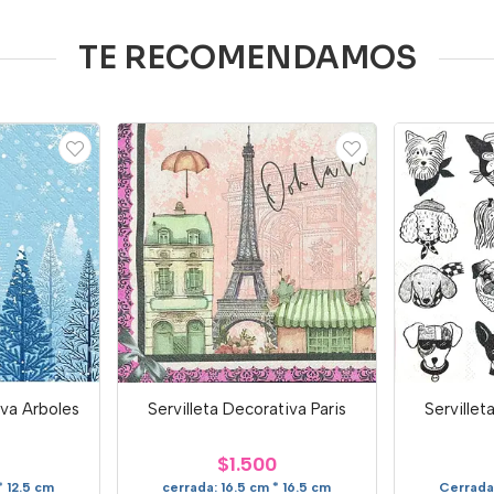
TE RECOMENDAMOS
iva Arboles
Servilleta Decorativa Paris
Servillet
d
$1.500
* 12.5 cm
cerrada: 16.5 cm * 16.5 cm
Cerrada: