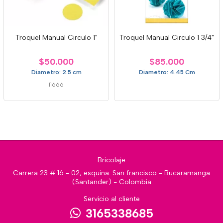
Troquel Manual Circulo 1"
Troquel Manual Circulo 1 3/4"
$50.000
$85.000
Diametro: 2.5 cm
Diametro: 4.45 Cm
11666
Bricolaje
Carrera 23 # 16 - 02, esquina. San francisco - Bucaramanga
(Santander) - Colombia
Servicio al cliente
3165338685