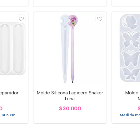
Separador
Molde Silicona Lapicero Shaker
Molde 
o
Luna
0
$30.000
 14.5 cm
Medida mol