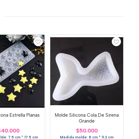
cona Estrella Planas
Molde Silicona Cola De Sirena
Grande
$40.000
$50.000
de: 7.5 cm * 17.5 cm
Medida molde: 8 cm * 11.2 cm