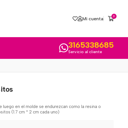
0
Mi cuenta
3165338685
Servicio al cliente
itos
que luego en el molde se endurezcan como la resina o
ositos (1.7 cm * 2 cm cada uno)