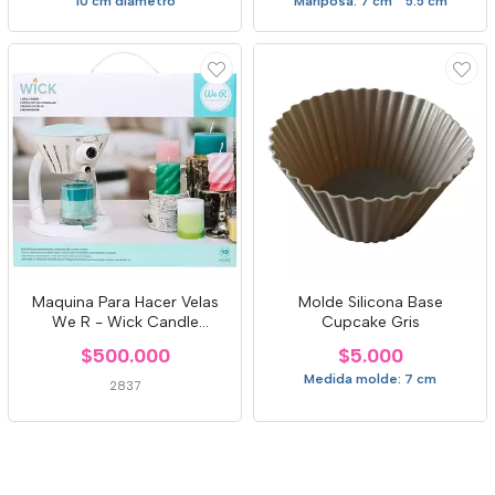
10 cm diametro
Mariposa: 7 cm * 5.5 cm
Maquina Para Hacer Velas
Molde Silicona Base
We R - Wick Candle
Cupcake Gris
Machine
$500.000
$5.000
Medida molde: 7 cm
2837