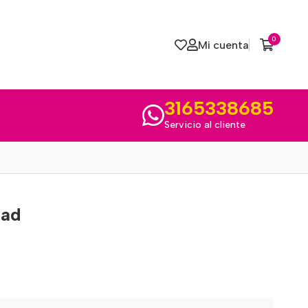
0
Mi cuenta
3165338685
Servicio al cliente
dad