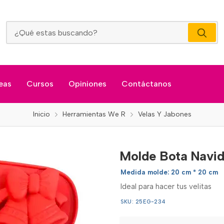
Molde Bota Navidad
eas
Cursos
Opiniones
Contáctanos
Inicio
Herramientas We R
Velas Y Jabones
Molde Bota Navi
Medida molde: 20 cm * 20 cm
Ideal para hacer tus velitas
SKU: 25EG-234