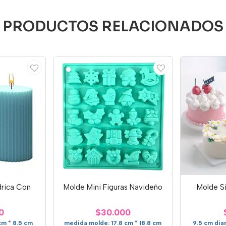
PRODUCTOS RELACIONADOS
drica Con
Molde Mini Figuras Navideño
Molde Si
0
$30.000
cm * 8.5 cm
medida molde: 17.8 cm * 18.8 cm
9.5 cm dia