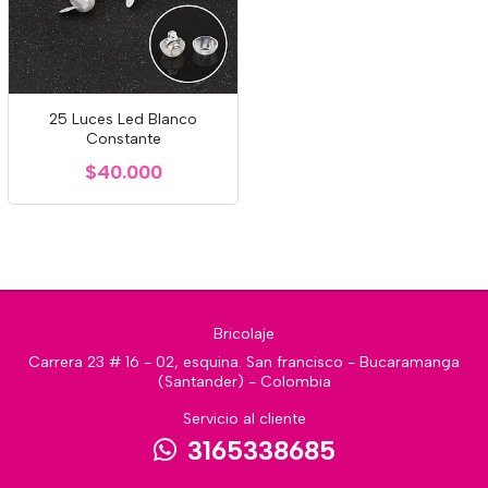
25 Luces Led Blanco
Constante
$40.000
Bricolaje
Carrera 23 # 16 - 02, esquina. San francisco - Bucaramanga
(Santander) - Colombia
Servicio al cliente
3165338685