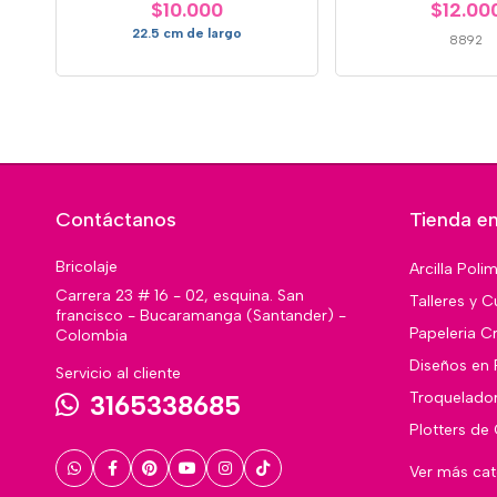
$10.000
$12.00
22.5 cm de largo
8892
Contáctanos
Tienda en
Bricolaje
Arcilla Poli
Carrera 23 # 16 - 02, esquina. San
Talleres y C
francisco - Bucaramanga (Santander) -
Papeleria Cr
Colombia
Diseños en 
Servicio al cliente
Troquelado
3165338685
Plotters de
Ver más ca