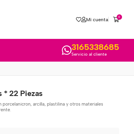
0
Mi cuenta
3165338685
Servicio al cliente
s * 22 Piezas
porcelanicron, arcilla, plastilina y otros materiales
rente.