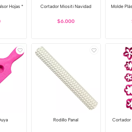
lsor Hojas *
Cortador Miositi Navidad
Molde Plás
0
$6.000
Duya
Rodillo Panal
Cortador 