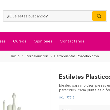
Estiletes Plasticos * 22 Piezas
eas
Cursos
Opiniones
Contáctanos
Inicio
Porcelanicrón
Herramientas Porcelanicron
Estiletes Plastico
Ideales para moldear piezas en 
parecidos, cada punta es dife
SKU: 77512