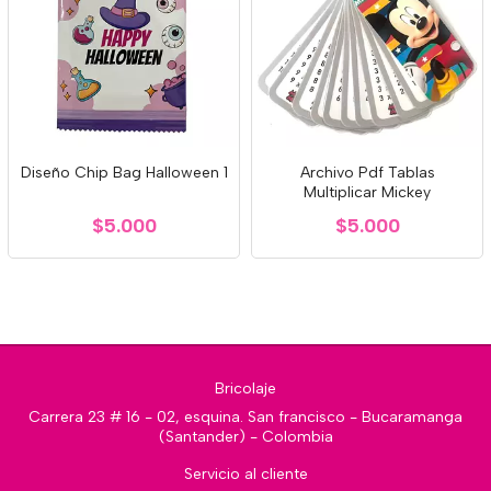
Diseño Chip Bag Halloween 1
Archivo Pdf Tablas
Multiplicar Mickey
$5.000
$5.000
Bricolaje
Carrera 23 # 16 - 02, esquina. San francisco - Bucaramanga
(Santander) - Colombia
Servicio al cliente