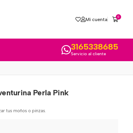
0
Mi cuenta
3165338685
Servicio al cliente
venturina Perla Pink
zar tus moños o pinzas.