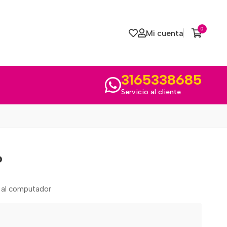
0
Mi cuenta
3165338685
Servicio al cliente
o
 al computador