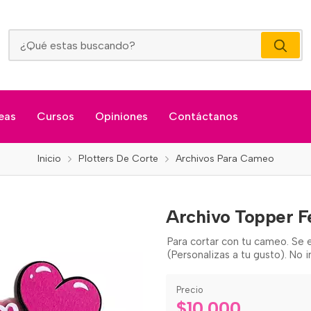
Archivo Topper Feliz Dia De La Madre
eas
Cursos
Opiniones
Contáctanos
Inicio
Plotters De Corte
Archivos Para Cameo
Archivo Topper F
Para cortar con tu cameo. Se e
(Personalizas a tu gusto). No 
Precio
$10.000