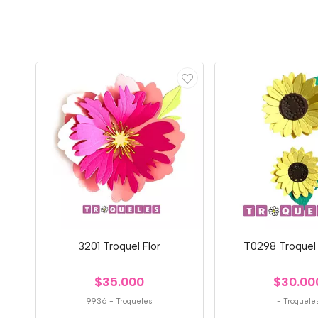
3201 Troquel Flor
T0298 Troquel 
$35.000
$30.00
9936
-
Troqueles
-
Troquele