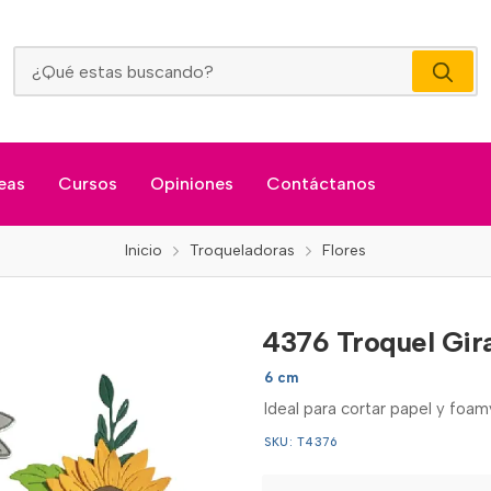
4376 Troquel Girasol
eas
Cursos
Opiniones
Contáctanos
Inicio
Troqueladoras
Flores
4376 Troquel Gir
6 cm
Ideal para cortar papel y foa
SKU: T4376