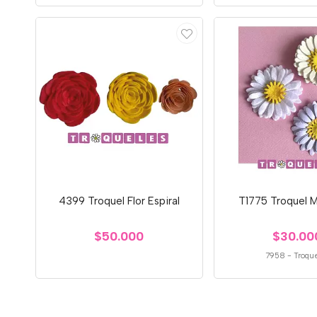
4399 Troquel Flor Espiral
T1775 Troquel M
$50.000
$30.00
7958
-
Troqu