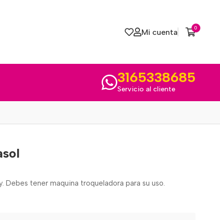
0
Mi cuenta
3165338685
Servicio al cliente
asol
my. Debes tener maquina troqueladora para su uso.