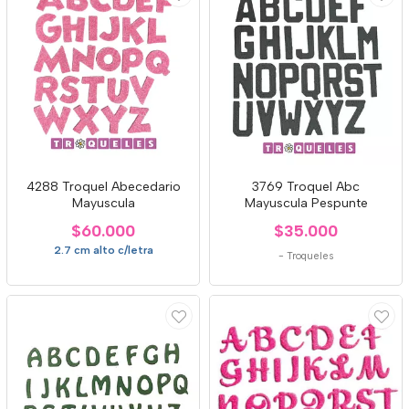
4288 Troquel Abecedario
3769 Troquel Abc
Mayuscula
Mayuscula Pespunte
$60.000
$35.000
2.7 cm alto c/letra
-
Troqueles