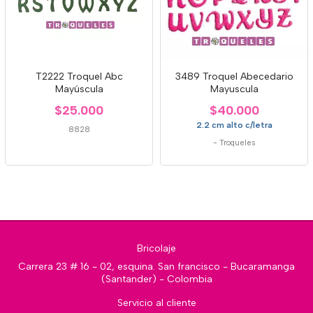
T2222 Troquel Abc
3489 Troquel Abecedario
Mayúscula
Mayuscula
$25.000
$40.000
2.2 cm alto c/letra
8828
-
Troqueles
Bricolaje
Carrera 23 # 16 - 02, esquina. San francisco - Bucaramanga
(Santander) - Colombia
Servicio al cliente