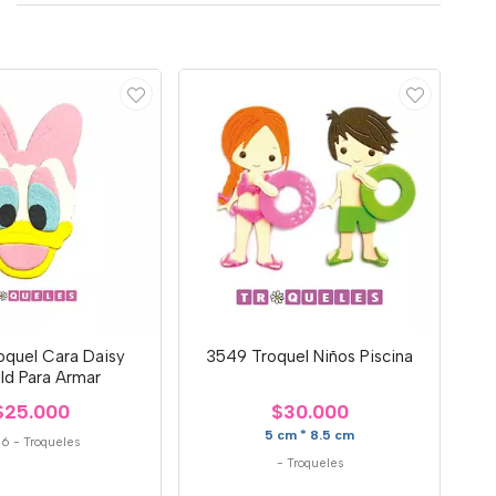
oquel Cara Daisy
3549 Troquel Niños Piscina
ld Para Armar
$25.000
$30.000
5 cm * 8.5 cm
46
-
Troqueles
-
Troqueles