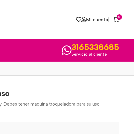
0
Mi cuenta
3165338685
Servicio al cliente
aso
my. Debes tener maquina troqueladora para su uso.