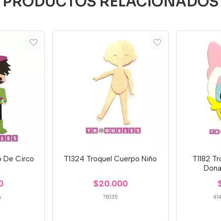
PRODUCTOS RELACIONADOS
o De Circo
T1324 Troquel Cuerpo Niño
T1182 Tr
Dona
0
$20.000
s
78135
41