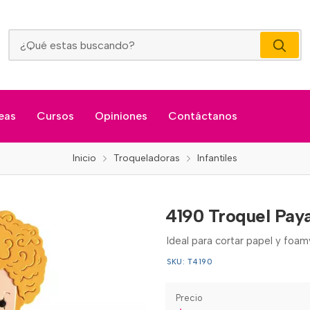
4190 Troquel Payaso
eas
Cursos
Opiniones
Contáctanos
Inicio
Troqueladoras
Infantiles
4190 Troquel Pay
Ideal para cortar papel y foa
SKU: T4190
Precio