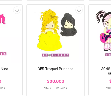
 Niña
3151 Troquel Princesa
3048 
G
0
$30.000
eles
9597
-
Troqueles
90