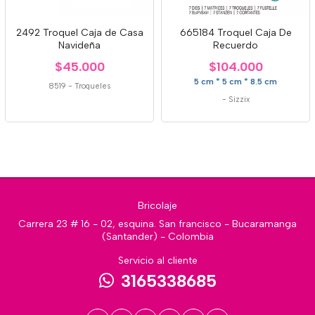
2492 Troquel Caja de Casa
665184 Troquel Caja De
Navideña
Recuerdo
$45.000
$104.000
5 cm * 5 cm * 8.5 cm
8519
-
Troqueles
-
Sizzix
Bricolaje
Carrera 23 # 16 - 02, esquina. San francisco - Bucaramanga
(Santander) - Colombia
Servicio al cliente
3165338685