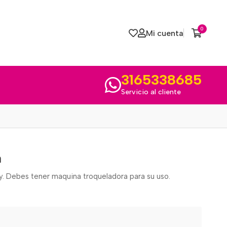
0
Mi cuenta
3165338685
Servicio al cliente
a
my. Debes tener maquina troqueladora para su uso.