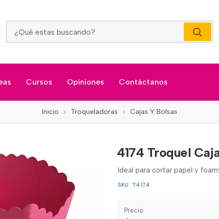
4174 Troquel Caja
eas
Cursos
Opiniones
Contáctanos
Inicio
Troqueladoras
Cajas Y Bolsas
4174 Troquel Caj
Ideal para cortar papel y foa
SKU: T4174
Precio