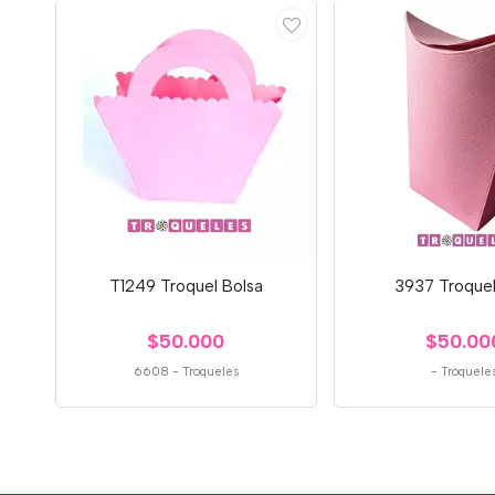
T1249 Troquel Bolsa
3937 Troquel
$50.000
$50.00
6608
-
Troqueles
-
Troquele