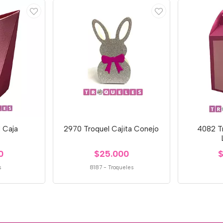
 Caja
2970 Troquel Cajita Conejo
4082 Tr
0
$25.000
$
s
8187
-
Troqueles