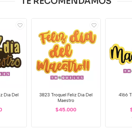
TE RECOMENDAMOS
iz Dia Del
3823 Troquel Feliz Dia Del
4166 T
o
Maestro
0
$45.000