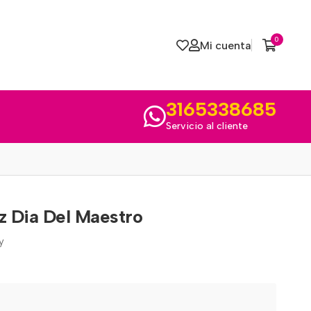
0
Mi cuenta
3165338685
Servicio al cliente
z Dia Del Maestro
y