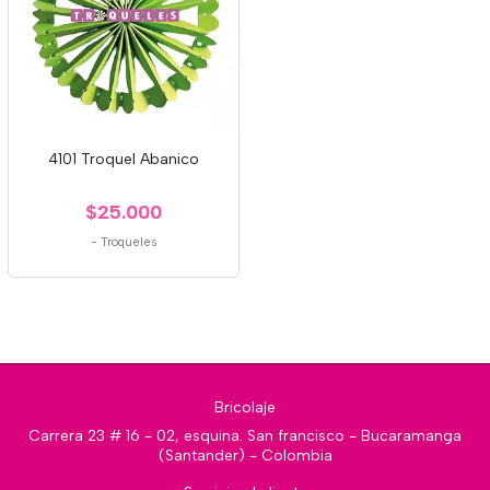
4101 Troquel Abanico
$25.000
-
Troqueles
Bricolaje
Carrera 23 # 16 - 02, esquina. San francisco - Bucaramanga
(Santander) - Colombia