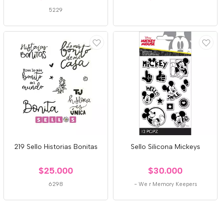
5229
219 Sello Historias Bonitas
Sello Silicona Mickeys
$25.000
$30.000
6298
-
We r Memory Keepers