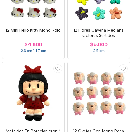
12 Mini Hello Kitty Moño Rojo
12 Flores Cayena Mediana
Colores Surtidos
$4.800
$6.000
2.3 cm * 1.7 cm
2.5 cm
Mafaldas En Porcelanicron *
12 Ovejas Con Moño Rosa