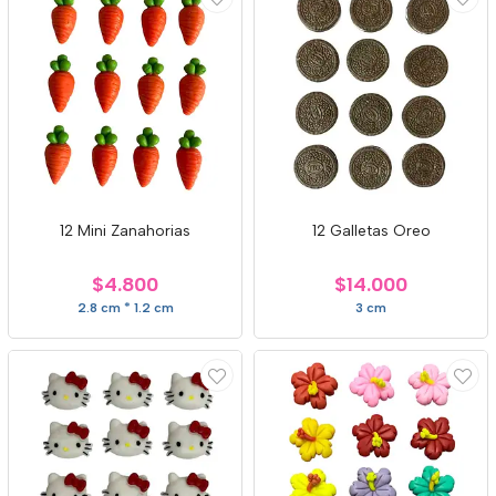
12 Mini Zanahorias
12 Galletas Oreo
$4.800
$14.000
2.8 cm * 1.2 cm
3 cm