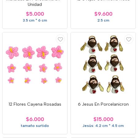
Unidad
$5.000
$9.600
3.5 cm * 6 cm
2.5 cm
12 Flores Cayena Rosadas
6 Jesus En Porcelanicron
$6.000
$15.000
tamaño surtido
Jesús: 4.2 cm * 4.5 cm