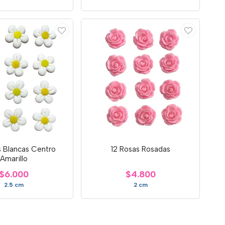
s Blancas Centro
12 Rosas Rosadas
Amarillo
$6.000
$4.800
2.5 cm
2 cm