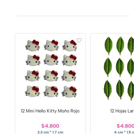
12 Mini Hello Kitty Moño Rojo
12 Hojas La
$4.800
$4.80
2.3 cm * 1.7 cm
4 cm * 1.5 