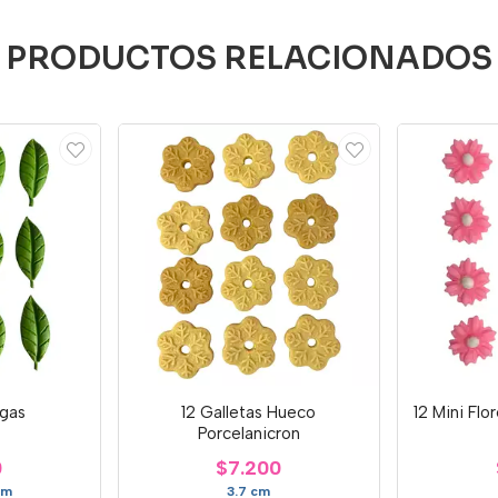
PRODUCTOS RELACIONADOS
rgas
12 Galletas Hueco
12 Mini Flo
Porcelanicron
0
$7.200
cm
3.7 cm