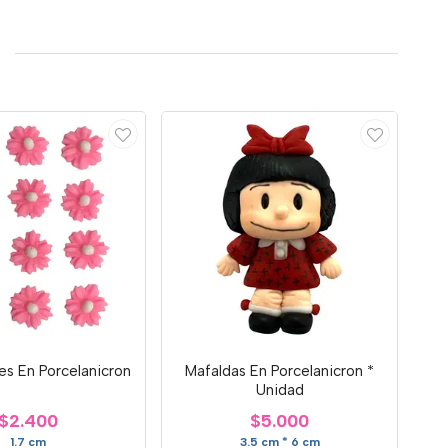
res En Porcelanicron
Mafaldas En Porcelanicron *
Unidad
$2.400
$5.000
1.7 cm
3.5 cm * 6 cm