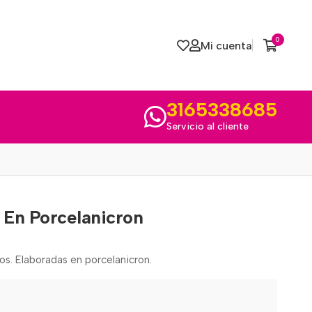
0
Mi cuenta
3165338685
Servicio al cliente
 En Porcelanicron
os. Elaboradas en porcelanicron.