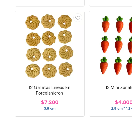
12 Galletas Lineas En
12 Mini Zanah
Porcelanicron
$7.200
$4.80
3.8 cm
2.8 cm * 1.2