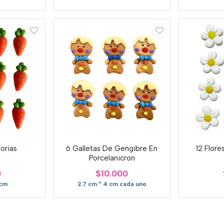
orias
6 Galletas De Gengibre En
12 Flore
Porcelanicron
0
$10.000
 cm
2.7 cm * 4 cm cada uno