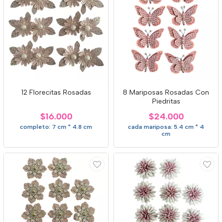
12 Florecitas Rosadas
8 Mariposas Rosadas Con
Piedritas
$16.000
$24.000
completo: 7 cm * 4.8 cm
cada mariposa: 5.4 cm * 4
cm