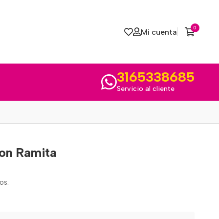
0
Mi cuenta
3165338685
Servicio al cliente
Con Ramita
os.