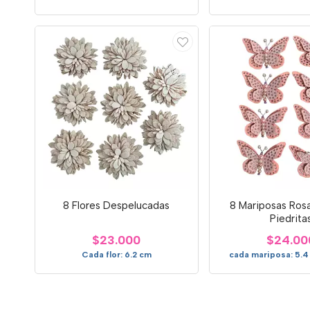
8 Flores Despelucadas
8 Mariposas Ros
Piedrita
$23.000
$24.00
Cada flor: 6.2 cm
cada mariposa: 5.4