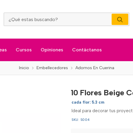
10 Flores Beige Con Ramita
eas
Cursos
Opiniones
Contáctanos
Inicio
Embellecedores
Adornos En Cuerina
10 Flores Beige 
cada flor: 5.3 cm
Ideal para decorar tus proyect
SKU: S004