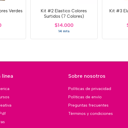
lores Verdes
Kit #2 Elastico Colores
Kit #3 El
Surtidos (7 Colores)
0
$14.000
14 mts
 línea
Sobre nosotros
merica
Políticas de privacidad
ursos
Políticas de envío
eativa
Preguntas frecuentes
Pdf
Términos y condiciones
ras