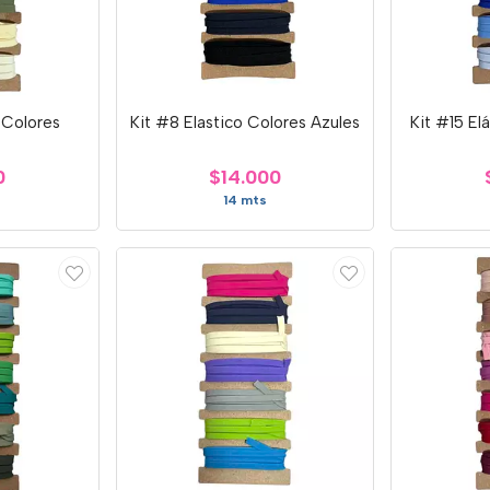
 Colores
Kit #8 Elastico Colores Azules
Kit #15 El
s
0
$14.000
14 mts