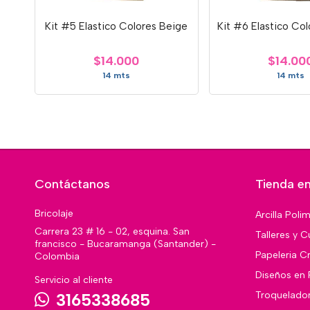
Kit #5 Elastico Colores Beige
Kit #6 Elastico Co
$14.000
$14.00
14 mts
14 mts
Contáctanos
Tienda en
Bricolaje
Arcilla Poli
Carrera 23 # 16 - 02, esquina. San
Talleres y C
francisco - Bucaramanga (Santander) -
Papeleria Cr
Colombia
Diseños en 
Servicio al cliente
Troquelado
3165338685