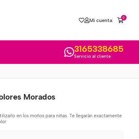
0
Mi cuenta
3165338685
Servicio al cliente
Colores Morados
ilizarlo en los moños para niñas. Te llegarán exactamente
lor